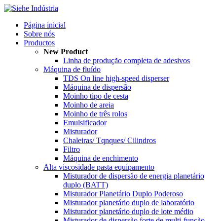
Página inicial
Sobre nós
Productos
New Product
Linha de produção completa de adesivos
Máquina de fluído
TDS On line high-speed disperser
Máquina de dispersão
Moinho tipo de cesta
Moinho de areia
Moinho de três rolos
Emulsificador
Misturador
Chaleiras/ Tqnques/ Cilindros
Filtro
Máquina de enchimento
Alta viscosidade pasta equipamento
Misturador de dispersão de energia planetário
duplo (BATT)
Misturador Planetário Duplo Poderoso
Misturador planetário duplo de laboratório
Misturador planetário duplo de lote médio
Misturador de dispersão forte de multi-função