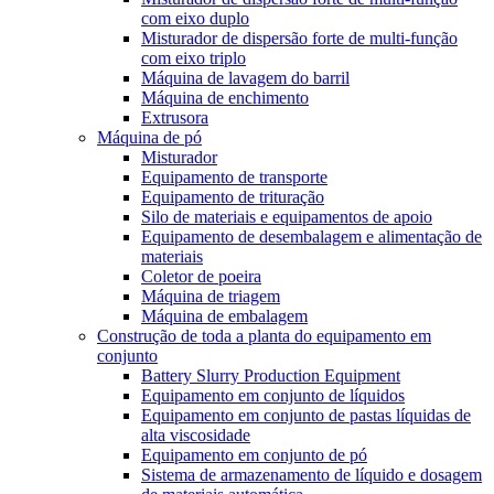
com eixo duplo
Misturador de dispersão forte de multi-função
com eixo triplo
Máquina de lavagem do barril
Máquina de enchimento
Extrusora
Máquina de pó
Misturador
Equipamento de transporte
Equipamento de trituração
Silo de materiais e equipamentos de apoio
Equipamento de desembalagem e alimentação de
materiais
Coletor de poeira
Máquina de triagem
Máquina de embalagem
Construção de toda a planta do equipamento em
conjunto
Battery Slurry Production Equipment
Equipamento em conjunto de líquidos
Equipamento em conjunto de pastas líquidas de
alta viscosidade
Equipamento em conjunto de pó
Sistema de armazenamento de líquido e dosagem