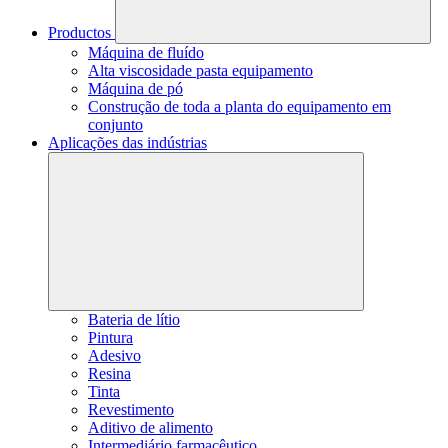
Productos
Máquina de fluído
Alta viscosidade pasta equipamento
Máquina de pó
Construção de toda a planta do equipamento em
conjunto
Aplicações das indústrias
Bateria de lítio
Pintura
Adesivo
Resina
Tinta
Revestimento
Aditivo de alimento
Intermediário farmacêutico