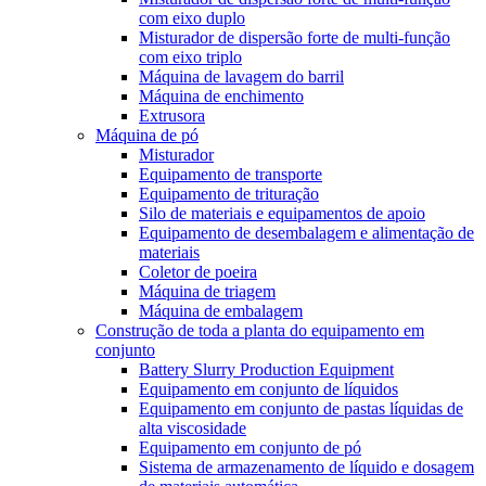
com eixo duplo
Misturador de dispersão forte de multi-função
com eixo triplo
Máquina de lavagem do barril
Máquina de enchimento
Extrusora
Máquina de pó
Misturador
Equipamento de transporte
Equipamento de trituração
Silo de materiais e equipamentos de apoio
Equipamento de desembalagem e alimentação de
materiais
Coletor de poeira
Máquina de triagem
Máquina de embalagem
Construção de toda a planta do equipamento em
conjunto
Battery Slurry Production Equipment
Equipamento em conjunto de líquidos
Equipamento em conjunto de pastas líquidas de
alta viscosidade
Equipamento em conjunto de pó
Sistema de armazenamento de líquido e dosagem