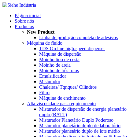
Página inicial
Sobre nós
Productos
New Product
Linha de produção completa de adesivos
Máquina de fluído
TDS On line high-speed disperser
Máquina de dispersão
Moinho tipo de cesta
Moinho de areia
Moinho de três rolos
Emulsificador
Misturador
Chaleiras/ Tqnques/ Cilindros
Filtro
Máquina de enchimento
Alta viscosidade pasta equipamento
Misturador de dispersão de energia planetário
duplo (BATT)
Misturador Planetário Duplo Poderoso
Misturador planetário duplo de laboratório
Misturador planetário duplo de lote médio
Misturador de dispersão forte de multi-função