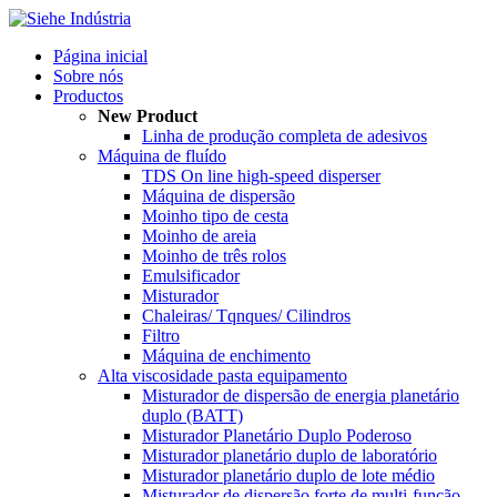
Página inicial
Sobre nós
Productos
New Product
Linha de produção completa de adesivos
Máquina de fluído
TDS On line high-speed disperser
Máquina de dispersão
Moinho tipo de cesta
Moinho de areia
Moinho de três rolos
Emulsificador
Misturador
Chaleiras/ Tqnques/ Cilindros
Filtro
Máquina de enchimento
Alta viscosidade pasta equipamento
Misturador de dispersão de energia planetário
duplo (BATT)
Misturador Planetário Duplo Poderoso
Misturador planetário duplo de laboratório
Misturador planetário duplo de lote médio
Misturador de dispersão forte de multi-função