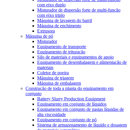
com eixo duplo
Misturador de dispersão forte de multi-função
com eixo triplo
Máquina de lavagem do barril
Máquina de enchimento
Extrusora
Máquina de pó
Misturador
Equipamento de transporte
Equipamento de trituração
Silo de materiais e equipamentos de apoio
Equipamento de desembalagem e alimentação de
materiais
Coletor de poeira
Máquina de triagem
Máquina de embalagem
Construção de toda a planta do equipamento em
conjunto
Battery Slurry Production Equipment
Equipamento em conjunto de líquidos
Equipamento em conjunto de pastas líquidas de
alta viscosidade
Equipamento em conjunto de pó
Sistema de armazenamento de líquido e dosagem