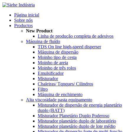
Página inicial
Sobre nós
Productos
New Product
Linha de produção completa de adesivos
Máquina de fluído
TDS On line high-speed disperser
Máquina de dispersão
Moinho tipo de cesta
Moinho de areia
Moinho de três rolos
Emulsificador
Misturador
Chaleiras/ Tqnques/ Cilindros
Filtro
Máquina de enchimento
Alta viscosidade pasta equipamento
Misturador de dispersão de energia planetário
duplo (BATT)
Misturador Planetário Duplo Poderoso
Misturador planetário duplo de laboratório
Misturador planetário duplo de lote médio
Misturador de dispersão forte de multi-função