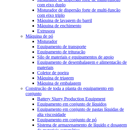
com eixo duplo
Misturador de dispersão forte de multi-função
com eixo triplo
Máquina de lavagem do barril
Máquina de enchimento
Extrusora
Máquina de pó
Misturador
Equipamento de transporte
Equipamento de trituração
Silo de materiais e equipamentos de apoio
Equipamento de desembalagem e alimentação de
materiais
Coletor de poeira
Máquina de triagem
Máquina de embalagem
Construção de toda a planta do equipamento em
conjunto
Battery Slurry Production Equipment
Equipamento em conjunto de líquidos
Equipamento em conjunto de pastas líquidas de
alta viscosidade
Equipamento em conjunto de pó
Sistema de armazenamento de líquido e dosagem