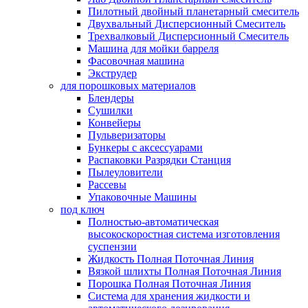
Пилотный двойный планетарный смеситель
Двухвальный Дисперсионный Смеситель
Трехвалковый Дисперсионный Смеситель
Машина для мойки барреля
Фасовочная машина
Экструдер
для порошковых материалов
Блендеры
Сушилки
Конвейеры
Пульверизаторы
Бункеры с аксессуарами
Распаковки Разрядки Станция
Пылеуловители
Рассевы
Упаковочные Машины
под ключ
Полностью-автоматическая
высокоскоростная система изготовления
суспензии
Жидкость Полная Поточная Линия
Вязкой шлихты Полная Поточная Линия
Порошка Полная Поточная Линия
Система для хранения жидкости и