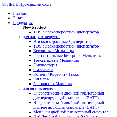
Главная
О нас
Продукция
New Product
TDS высокоскоростной диспергатор
для жидких веществ
Высокоскоростные Диспергаторы
TDS высокоскоростной диспергатор
Корзинные Мельницы
Горизонтальные Бисерные Мельницы
Трехвалковые Мельницы
Эмульсаторы
Смесители
Котёлы / Корабли / Танки
Фильтры
Заполнения Машины
для вязких веществ
Энергетический двойной планетарный
диспергирующий смеситель (BATT)
Энергетический двойной планетарный
диспергирующий смеситель (BATT)
Мощный двойной планетарный смеситель
Лаб Двойной Планетарный Смеситель