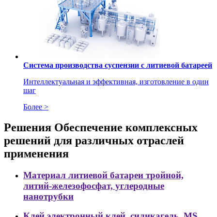
Система производства суспензии с литиевой батареей
Интеллектуальная и эффективная, изготовление в один
шаг
Более >
Решения
Обеспечение комплексных
решений для различных отраслей
применения
Материал литиевой батареи
тройной,
литий-железофосфат, углеродные
нанотрубки
Клей
электронный клей, силикагель, MS