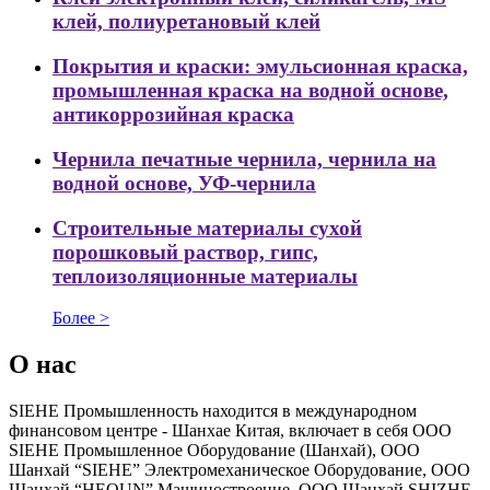
клей, полиуретановый клей
Покрытия и краски:
эмульсионная краска,
промышленная краска на водной основе,
антикоррозийная краска
Чернила
печатные чернила, чернила на
водной основе, УФ-чернила
Строительные материалы
сухой
порошковый раствор, гипс,
теплоизоляционные материалы
Более >
О нас
SIEHE Промышленность находится в международном
финансовом центре - Шанхае Китая, включает в себя ООО
SIEHE Промышленное Оборудование (Шанхай), ООО
Шанхай “SIEHE” Электромеханическое Оборудование, ООО
Шанхай “HEQUN” Машиностроение, ООО Шанхай SHIZHE