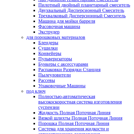
Пилотный двойный планетарный смеситель
Двухвальный Дисперсионный Смеситель
Трехвалковый Дисперсионный Смеситель
Машина для мойки барреля
Фасовочная машина
Экструдер
для порошковых материалов
Блендеры
Сушилки
Конвейеры
Пульверизаторы
Бункеры с аксессуарами
Распаковки Разрядки Станция
Пылеуловители
Рассевы
Упаковочные Машины
под ключ
Полностью-автоматическая
высокоскоростная система изготовления
суспензии
Жидкость Полная Поточная Линия
Вязкой шлихты Полная Поточная Линия
Порошка Полная Поточная Линия
Система для хранения жидкости и