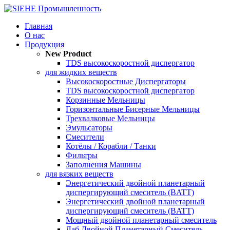
Главная
О нас
Продукция
New Product
TDS высокоскоростной диспергатор
для жидких веществ
Высокоскоростные Диспергаторы
TDS высокоскоростной диспергатор
Корзинные Мельницы
Горизонтальные Бисерные Мельницы
Трехвалковые Мельницы
Эмульсаторы
Смесители
Котёлы / Корабли / Танки
Фильтры
Заполнения Машины
для вязких веществ
Энергетический двойной планетарный
диспергирующий смеситель (BATT)
Энергетический двойной планетарный
диспергирующий смеситель (BATT)
Мощный двойной планетарный смеситель
Лаб Двойной Планетарный Смеситель