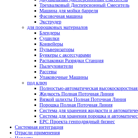
Трехвалковый Дисперсионный Смеситель
Машина для мойки барреля
Фасовочная машина
Экструдер
для порошковых материалов
Блендеры
Сушилки
Конвейеры
Пульверизаторы
Бункеры с аксессуарами
Распаковки Разрядки Станция
Пылеуловители
Рассевы
Упаковочные Машины
под ключ
Полностью-автоматическая высокоскоростная 
Жидкость Полная Поточная Линия
Вязкой шлихты Полная Поточная Линия
Порошка Полная Поточная Линия
Система для хранения жидкости и автоматиче
Система для хранения порошка и автоматичес
EPC Проекта генподрядный бизнес
Системная интеграция
Отрасли применения