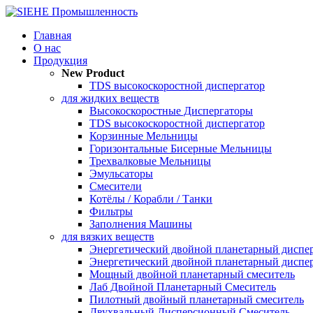
Главная
О нас
Продукция
New Product
TDS высокоскоростной диспергатор
для жидких веществ
Высокоскоростные Диспергаторы
TDS высокоскоростной диспергатор
Корзинные Мельницы
Горизонтальные Бисерные Мельницы
Трехвалковые Мельницы
Эмульсаторы
Смесители
Котёлы / Корабли / Танки
Фильтры
Заполнения Машины
для вязких веществ
Энергетический двойной планетарный диспе
Энергетический двойной планетарный диспе
Мощный двойной планетарный смеситель
Лаб Двойной Планетарный Смеситель
Пилотный двойный планетарный смеситель
Двухвальный Дисперсионный Смеситель