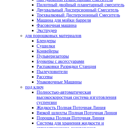
Пилотный двойный планетарный смеситель
Двухвальный Дисперсионный Смеситель
Трехвалковый Дисперсионный Смеситель
Машина для мойки барреля
Фасовочная машина
Экструдер
для порошковых материалов
Блендеры
Сушилки
Конвейеры
Пульверизаторы
Бункеры с аксессуарами
Распаковки Разрядки Станция
Пылеуловители
Рассевы
Упаковочные Машины
под ключ
Полностью-автоматическая
высокоскоростная система изготовления
суспензии
Жидкость Полная Поточная Линия
Вязкой шлихты Полная Поточная Линия
Порошка Полная Поточная Линия
Система для хранения жидкости и