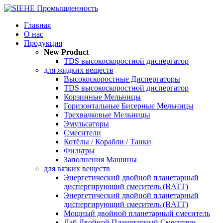
Главная
О нас
Продукция
New Product
TDS высокоскоростной диспергатор
для жидких веществ
Высокоскоростные Диспергаторы
TDS высокоскоростной диспергатор
Корзинные Мельницы
Горизонтальные Бисерные Мельницы
Трехвалковые Мельницы
Эмульсаторы
Смесители
Котёлы / Корабли / Танки
Фильтры
Заполнения Машины
для вязких веществ
Энергетический двойной планетарный
диспергирующий смеситель (BATT)
Энергетический двойной планетарный
диспергирующий смеситель (BATT)
Мощный двойной планетарный смеситель
Лаб Двойной Планетарный Смеситель