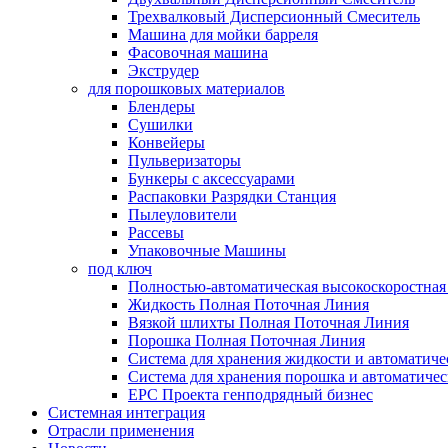
Трехвалковый Дисперсионный Смеситель
Машина для мойки барреля
Фасовочная машина
Экструдер
для порошковых материалов
Блендеры
Сушилки
Конвейеры
Пульверизаторы
Бункеры с аксессуарами
Распаковки Разрядки Станция
Пылеуловители
Рассевы
Упаковочные Машины
под ключ
Полностью-автоматическая высокоскоростная 
Жидкость Полная Поточная Линия
Вязкой шлихты Полная Поточная Линия
Порошка Полная Поточная Линия
Система для хранения жидкости и автоматиче
Система для хранения порошка и автоматичес
EPC Проекта генподрядный бизнес
Системная интеграция
Отрасли применения