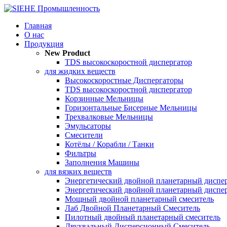
Главная
О нас
Продукция
New Product
TDS высокоскоростной диспергатор
для жидких веществ
Высокоскоростные Диспергаторы
TDS высокоскоростной диспергатор
Корзинные Мельницы
Горизонтальные Бисерные Мельницы
Трехвалковые Мельницы
Эмульсаторы
Смесители
Котёлы / Корабли / Танки
Фильтры
Заполнения Машины
для вязких веществ
Энергетический двойной планетарный диспе
Энергетический двойной планетарный диспе
Мощный двойной планетарный смеситель
Лаб Двойной Планетарный Смеситель
Пилотный двойный планетарный смеситель
Двухвальный Дисперсионный Смеситель