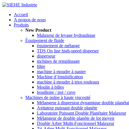
Accueil
A propos de nous
Produits
New Product
Malaxeur de levage hydraulique
Équipement de fluide
équipement de mélange
TDS On line high-speed disperser
disperseur
mchines de remplissage
filtre
machine à moudre à panier
Machine d’émulsification
machine à moudre à trios rouleaux
Moulin à billes
bouilloire / pot / cuve
Machines de pulpe à haute viscosité
Mélangeur à dispersion dynamique double planéta
Agitateur puissant double planète
Laboratoire Puissant Double Planétaire Malaxeur
Mélangeur de double planète de lot moyen
Double Arbre Multi-Fonctionnel Malaxeur
Tri-Arbre Multi-Fonctionnel Malaxeur