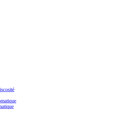
iscosité
omatique
matique