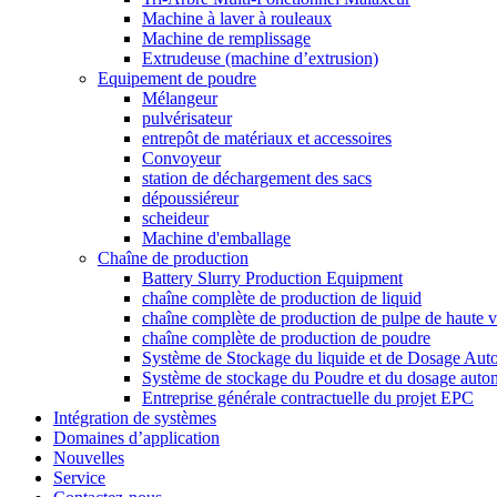
Machine à laver à rouleaux
Machine de remplissage
Extrudeuse (machine d’extrusion)
Equipement de poudre
Mélangeur
pulvérisateur
entrepôt de matériaux et accessoires
Convoyeur
station de déchargement des sacs
dépoussiéreur
scheideur
Machine d'emballage
Chaîne de production
Battery Slurry Production Equipment
chaîne complète de production de liquid
chaîne complète de production de pulpe de haute v
chaîne complète de production de poudre
Système de Stockage du liquide et de Dosage Aut
Système de stockage du Poudre et du dosage auto
Entreprise générale contractuelle du projet EPC
Intégration de systèmes
Domaines d’application
Nouvelles
Service