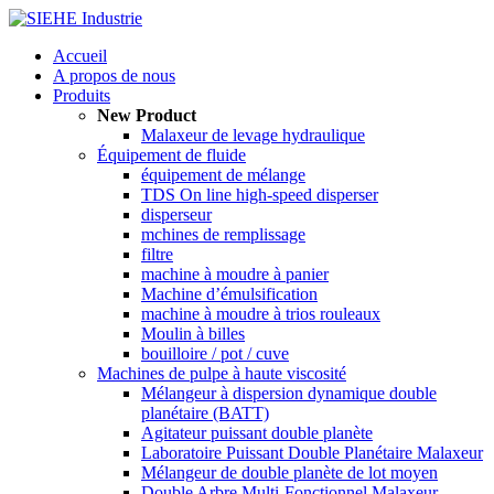
Accueil
A propos de nous
Produits
New Product
Malaxeur de levage hydraulique
Équipement de fluide
équipement de mélange
TDS On line high-speed disperser
disperseur
mchines de remplissage
filtre
machine à moudre à panier
Machine d’émulsification
machine à moudre à trios rouleaux
Moulin à billes
bouilloire / pot / cuve
Machines de pulpe à haute viscosité
Mélangeur à dispersion dynamique double
planétaire (BATT)
Agitateur puissant double planète
Laboratoire Puissant Double Planétaire Malaxeur
Mélangeur de double planète de lot moyen
Double Arbre Multi-Fonctionnel Malaxeur