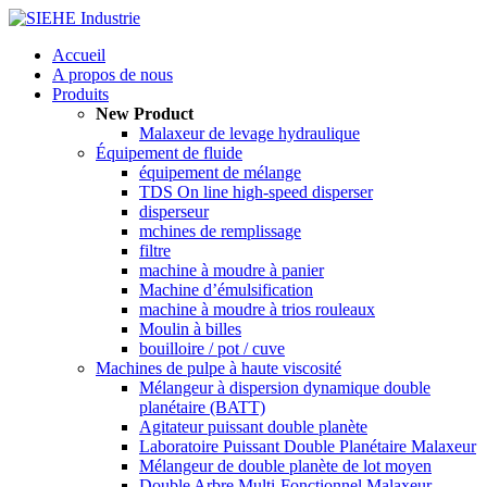
Accueil
A propos de nous
Produits
New Product
Malaxeur de levage hydraulique
Équipement de fluide
équipement de mélange
TDS On line high-speed disperser
disperseur
mchines de remplissage
filtre
machine à moudre à panier
Machine d’émulsification
machine à moudre à trios rouleaux
Moulin à billes
bouilloire / pot / cuve
Machines de pulpe à haute viscosité
Mélangeur à dispersion dynamique double
planétaire (BATT)
Agitateur puissant double planète
Laboratoire Puissant Double Planétaire Malaxeur
Mélangeur de double planète de lot moyen
Double Arbre Multi-Fonctionnel Malaxeur