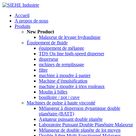
Accueil
A propos de nous
Produits
New Product
Malaxeur de levage hydraulique
Équipement de fluide
équipement de mélange
TDS On line high-speed disperser
disperseur
mchines de remplissage
filtre
machine à moudre à panier
Machine d’émulsification
machine à moudre à trios rouleaux
Moulin à billes
bouilloire / pot / cuve
Machines de pulpe à haute viscosité
Mélangeur à dispersion dynamique double
planétaire (BATT)
Agitateur puissant double planète
Laboratoire Puissant Double Planétaire Malaxeur
Mélangeur de double planète de lot moyen
Double Arbre Multi-Fonctionnel Malaxeur