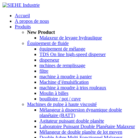
Accueil
A propos de nous
Produits
New Product
Malaxeur de levage hydraulique
Équipement de fluide
équipement de mélange
TDS On line high-speed disperser
disperseur
mchines de remplissage
filtre
machine à moudre à panier
Machine d’émulsification
machine à moudre à trios rouleaux
Moulin à billes
bouilloire / pot / cuve
Machines de pulpe à haute viscosité
Mélangeur à dispersion dynamique double
planétaire (BATT)
Agitateur puissant double planète
Laboratoire Puissant Double Planétaire Malaxeur
Mélangeur de double planète de lot moyen
Double Arbre Multi-Fonctionnel Malaxeur