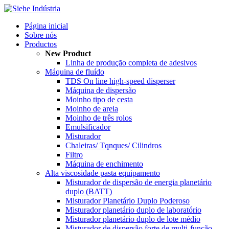
Página inicial
Sobre nós
Productos
New Product
Linha de produção completa de adesivos
Máquina de fluído
TDS On line high-speed disperser
Máquina de dispersão
Moinho tipo de cesta
Moinho de areia
Moinho de três rolos
Emulsificador
Misturador
Chaleiras/ Tqnques/ Cilindros
Filtro
Máquina de enchimento
Alta viscosidade pasta equipamento
Misturador de dispersão de energia planetário
duplo (BATT)
Misturador Planetário Duplo Poderoso
Misturador planetário duplo de laboratório
Misturador planetário duplo de lote médio
Misturador de dispersão forte de multi-função