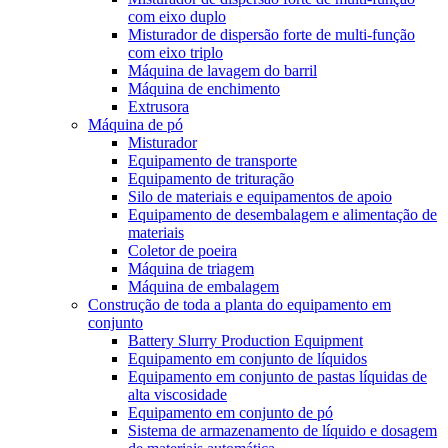
com eixo duplo
Misturador de dispersão forte de multi-função
com eixo triplo
Máquina de lavagem do barril
Máquina de enchimento
Extrusora
Máquina de pó
Misturador
Equipamento de transporte
Equipamento de trituração
Silo de materiais e equipamentos de apoio
Equipamento de desembalagem e alimentação de
materiais
Coletor de poeira
Máquina de triagem
Máquina de embalagem
Construção de toda a planta do equipamento em
conjunto
Battery Slurry Production Equipment
Equipamento em conjunto de líquidos
Equipamento em conjunto de pastas líquidas de
alta viscosidade
Equipamento em conjunto de pó
Sistema de armazenamento de líquido e dosagem