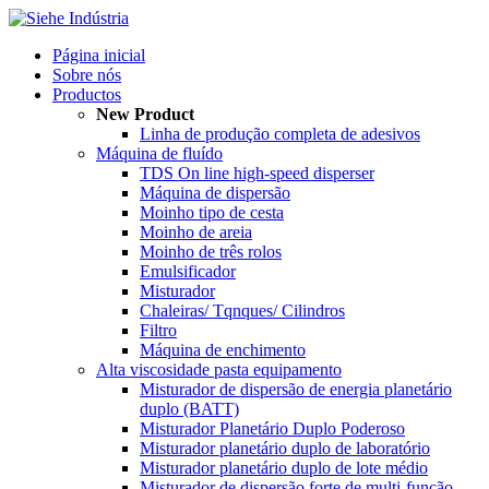
Página inicial
Sobre nós
Productos
New Product
Linha de produção completa de adesivos
Máquina de fluído
TDS On line high-speed disperser
Máquina de dispersão
Moinho tipo de cesta
Moinho de areia
Moinho de três rolos
Emulsificador
Misturador
Chaleiras/ Tqnques/ Cilindros
Filtro
Máquina de enchimento
Alta viscosidade pasta equipamento
Misturador de dispersão de energia planetário
duplo (BATT)
Misturador Planetário Duplo Poderoso
Misturador planetário duplo de laboratório
Misturador planetário duplo de lote médio
Misturador de dispersão forte de multi-função