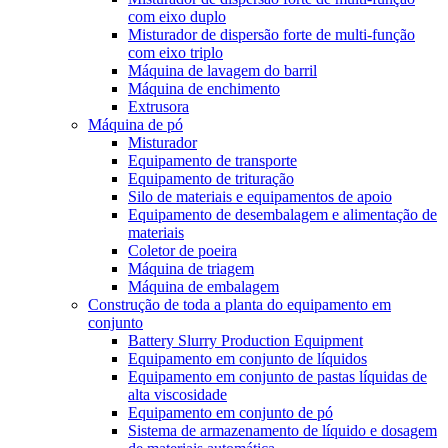
com eixo duplo
Misturador de dispersão forte de multi-função
com eixo triplo
Máquina de lavagem do barril
Máquina de enchimento
Extrusora
Máquina de pó
Misturador
Equipamento de transporte
Equipamento de trituração
Silo de materiais e equipamentos de apoio
Equipamento de desembalagem e alimentação de
materiais
Coletor de poeira
Máquina de triagem
Máquina de embalagem
Construção de toda a planta do equipamento em
conjunto
Battery Slurry Production Equipment
Equipamento em conjunto de líquidos
Equipamento em conjunto de pastas líquidas de
alta viscosidade
Equipamento em conjunto de pó
Sistema de armazenamento de líquido e dosagem