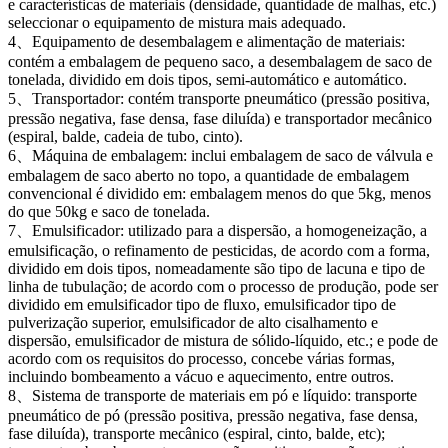
e características de materiais (densidade, quantidade de malhas, etc.)
seleccionar o equipamento de mistura mais adequado.
4、Equipamento de desembalagem e alimentação de materiais:
contém a embalagem de pequeno saco, a desembalagem de saco de
tonelada, dividido em dois tipos, semi-automático e automático.
5、Transportador: contém transporte pneumático (pressão positiva,
pressão negativa, fase densa, fase diluída) e transportador mecânico
(espiral, balde, cadeia de tubo, cinto).
6、Máquina de embalagem: inclui embalagem de saco de válvula e
embalagem de saco aberto no topo, a quantidade de embalagem
convencional é dividido em: embalagem menos do que 5kg, menos
do que 50kg e saco de tonelada.
7、Emulsificador: utilizado para a dispersão, a homogeneização, a
emulsificação, o refinamento de pesticidas, de acordo com a forma,
dividido em dois tipos, nomeadamente são tipo de lacuna e tipo de
linha de tubulação; de acordo com o processo de produção, pode ser
dividido em emulsificador tipo de fluxo, emulsificador tipo de
pulverização superior, emulsificador de alto cisalhamento e
dispersão, emulsificador de mistura de sólido-líquido, etc.; e pode de
acordo com os requisitos do processo, concebe várias formas,
incluindo bombeamento a vácuo e aquecimento, entre outros.
8、Sistema de transporte de materiais em pó e líquido: transporte
pneumático de pó (pressão positiva, pressão negativa, fase densa,
fase diluída), transporte mecânico (espiral, cinto, balde, etc);