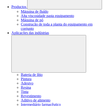
Productos
Máquina de fluído
Alta viscosidade pasta equipamento
Máquina de pó
Construção de toda a planta do equipamento em
conjunto
Aplicações das indústrias
Bateria de lítio
Pintura
Adesivo
Resina
Tinta
Revestimento
Aditivo de alimento
Intermediário farmacêutico