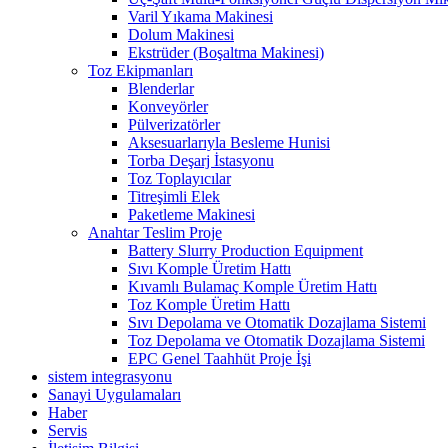
Varil Yıkama Makinesi
Dolum Makinesi
Ekstrüder (Boşaltma Makinesi)
Toz Ekipmanları
Blenderlar
Konveyörler
Pülverizatörler
Aksesuarlarıyla Besleme Hunisi
Torba Deşarj İstasyonu
Toz Toplayıcılar
Titreşimli Elek
Paketleme Makinesi
Anahtar Teslim Proje
Battery Slurry Production Equipment
Sıvı Komple Üretim Hattı
Kıvamlı Bulamaç Komple Üretim Hattı
Toz Komple Üretim Hattı
Sıvı Depolama ve Otomatik Dozajlama Sistemi
Toz Depolama ve Otomatik Dozajlama Sistemi
EPC Genel Taahhüt Proje İşi
sistem integrasyonu
Sanayi Uygulamaları
Haber
Servis