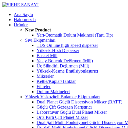
Ana Sayfa
Hakkımızda
Ürünler
New Product
Yarı-Otomatik Dolum Makinesi (Tartı Tip)
Sıvı Ekipmanları
TDS On line high-speed disperser
Yüksek-Hızlı Disperser
Basket Mill
Yatay Boncuk Değirmen (Mill)
Üç Silindirli Değirmen (Mill)
Yüksek-Kesme Emülsiyonlaştırıcı
Mikserler
Kettle/Kaplar/Tanklar
Filtreler
Dolum Makineleri
Yüksek Viskoziteli Bulamaç Ekipmanları
Dual Planet Güçlü Dispersiyon Mikser (BATT)
Güçlü Çift Gezegen Karıştırıcı
Laboratuvar Güçlü Dual Planet Mikser
Orta Parti Çift Planet Mikser
Dual Şaft Multi-Fonksiyonel Güçlü Dispersiyon M
Üç-Şaft Multi-Fonksiyonel Güçlü Dispersiyon Mi