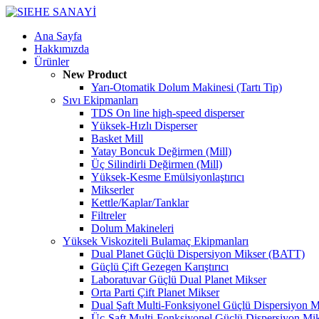
Ana Sayfa
Hakkımızda
Ürünler
New Product
Yarı-Otomatik Dolum Makinesi (Tartı Tip)
Sıvı Ekipmanları
TDS On line high-speed disperser
Yüksek-Hızlı Disperser
Basket Mill
Yatay Boncuk Değirmen (Mill)
Üç Silindirli Değirmen (Mill)
Yüksek-Kesme Emülsiyonlaştırıcı
Mikserler
Kettle/Kaplar/Tanklar
Filtreler
Dolum Makineleri
Yüksek Viskoziteli Bulamaç Ekipmanları
Dual Planet Güçlü Dispersiyon Mikser (BATT)
Güçlü Çift Gezegen Karıştırıcı
Laboratuvar Güçlü Dual Planet Mikser
Orta Parti Çift Planet Mikser
Dual Şaft Multi-Fonksiyonel Güçlü Dispersiyon M
Üç-Şaft Multi-Fonksiyonel Güçlü Dispersiyon Mi