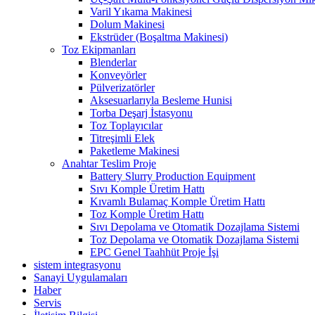
Varil Yıkama Makinesi
Dolum Makinesi
Ekstrüder (Boşaltma Makinesi)
Toz Ekipmanları
Blenderlar
Konveyörler
Pülverizatörler
Aksesuarlarıyla Besleme Hunisi
Torba Deşarj İstasyonu
Toz Toplayıcılar
Titreşimli Elek
Paketleme Makinesi
Anahtar Teslim Proje
Battery Slurry Production Equipment
Sıvı Komple Üretim Hattı
Kıvamlı Bulamaç Komple Üretim Hattı
Toz Komple Üretim Hattı
Sıvı Depolama ve Otomatik Dozajlama Sistemi
Toz Depolama ve Otomatik Dozajlama Sistemi
EPC Genel Taahhüt Proje İşi
sistem integrasyonu
Sanayi Uygulamaları
Haber
Servis