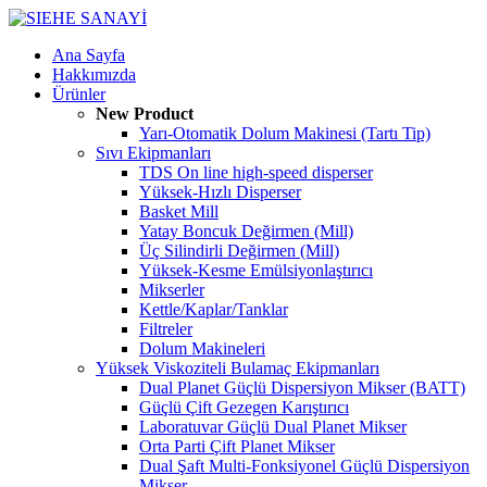
Ana Sayfa
Hakkımızda
Ürünler
New Product
Yarı-Otomatik Dolum Makinesi (Tartı Tip)
Sıvı Ekipmanları
TDS On line high-speed disperser
Yüksek-Hızlı Disperser
Basket Mill
Yatay Boncuk Değirmen (Mill)
Üç Silindirli Değirmen (Mill)
Yüksek-Kesme Emülsiyonlaştırıcı
Mikserler
Kettle/Kaplar/Tanklar
Filtreler
Dolum Makineleri
Yüksek Viskoziteli Bulamaç Ekipmanları
Dual Planet Güçlü Dispersiyon Mikser (BATT)
Güçlü Çift Gezegen Karıştırıcı
Laboratuvar Güçlü Dual Planet Mikser
Orta Parti Çift Planet Mikser
Dual Şaft Multi-Fonksiyonel Güçlü Dispersiyon
Mikser