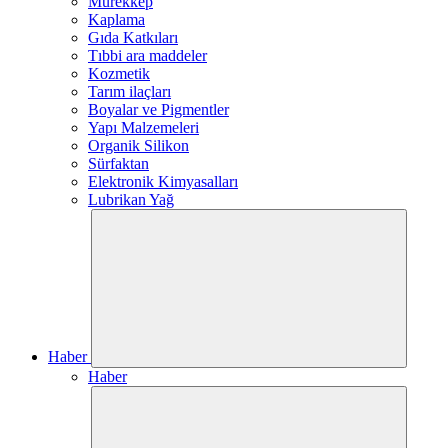
Mürekkep
Kaplama
Gıda Katkıları
Tıbbi ara maddeler
Kozmetik
Tarım ilaçları
Boyalar ve Pigmentler
Yapı Malzemeleri
Organik Silikon
Sürfaktan
Elektronik Kimyasalları
Lubrikan Yağ
Haber
Haber