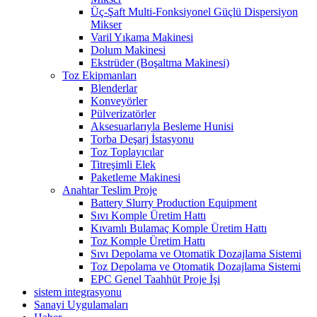
Üç-Şaft Multi-Fonksiyonel Güçlü Dispersiyon
Mikser
Varil Yıkama Makinesi
Dolum Makinesi
Ekstrüder (Boşaltma Makinesi)
Toz Ekipmanları
Blenderlar
Konveyörler
Pülverizatörler
Aksesuarlarıyla Besleme Hunisi
Torba Deşarj İstasyonu
Toz Toplayıcılar
Titreşimli Elek
Paketleme Makinesi
Anahtar Teslim Proje
Battery Slurry Production Equipment
Sıvı Komple Üretim Hattı
Kıvamlı Bulamaç Komple Üretim Hattı
Toz Komple Üretim Hattı
Sıvı Depolama ve Otomatik Dozajlama Sistemi
Toz Depolama ve Otomatik Dozajlama Sistemi
EPC Genel Taahhüt Proje İşi
sistem integrasyonu
Sanayi Uygulamaları