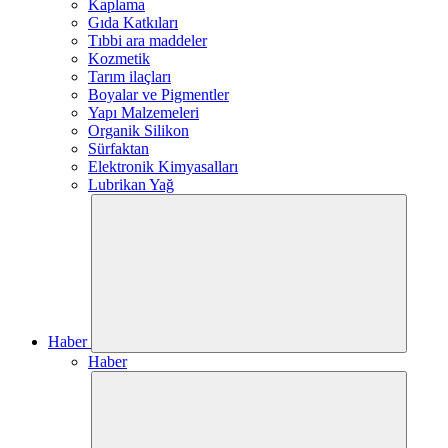
Kaplama
Gıda Katkıları
Tıbbi ara maddeler
Kozmetik
Tarım ilaçları
Boyalar ve Pigmentler
Yapı Malzemeleri
Organik Silikon
Sürfaktan
Elektronik Kimyasalları
Lubrikan Yağ
Haber
Haber