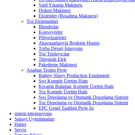
Varil Yıkama Makinesi
Dolum Makinesi
Ekstrüder (Boşaltma Makinesi)
Toz Ekipmanları
Blenderlar
Konveyörler
Pülverizatörler
Aksesuarlarıyla Besleme Hunisi
Torba Deşarj İstasyonu
Toz Toplayıcılar
Titreşimli Elek
Paketleme Makinesi
Anahtar Teslim Proje
Battery Slurry Production Equipment
Sıvı Komple Üretim Hattı
Kıvamlı Bulamaç Komple Üretim Hattı
Toz Komple Üretim Hattı
Sıvı Depolama ve Otomatik Dozajlama Sistemi
Toz Depolama ve Otomatik Dozajlama Sistemi
EPC Genel Taahhüt Proje İşi
sistem integrasyonu
Sanayi Uygulamaları
Haber
Servis