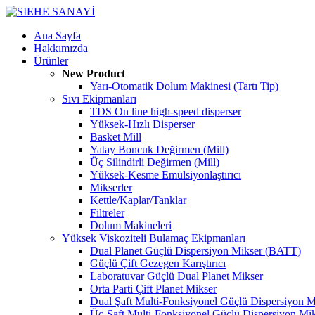
Ana Sayfa
Hakkımızda
Ürünler
New Product
Yarı-Otomatik Dolum Makinesi (Tartı Tip)
Sıvı Ekipmanları
TDS On line high-speed disperser
Yüksek-Hızlı Disperser
Basket Mill
Yatay Boncuk Değirmen (Mill)
Üç Silindirli Değirmen (Mill)
Yüksek-Kesme Emülsiyonlaştırıcı
Mikserler
Kettle/Kaplar/Tanklar
Filtreler
Dolum Makineleri
Yüksek Viskoziteli Bulamaç Ekipmanları
Dual Planet Güçlü Dispersiyon Mikser (BATT)
Güçlü Çift Gezegen Karıştırıcı
Laboratuvar Güçlü Dual Planet Mikser
Orta Parti Çift Planet Mikser
Dual Şaft Multi-Fonksiyonel Güçlü Dispersiyon M
Üç-Şaft Multi-Fonksiyonel Güçlü Dispersiyon Mi