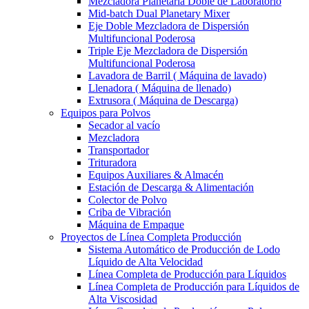
Mezcladora Planetaria Doble de Laboratorio
Mid-batch Dual Planetary Mixer
Eje Doble Mezcladora de Dispersión
Multifuncional Poderosa
Triple Eje Mezcladora de Dispersión
Multifuncional Poderosa
Lavadora de Barril ( Máquina de lavado)
Llenadora ( Máquina de llenado)
Extrusora ( Máquina de Descarga)
Equipos para Polvos
Secador al vacío
Mezcladora
Transportador
Trituradora
Equipos Auxiliares & Almacén
Estación de Descarga & Alimentación
Colector de Polvo
Criba de Vibración
Máquina de Empaque
Proyectos de Línea Completa Producción
Sistema Automático de Producción de Lodo
Líquido de Alta Velocidad
Línea Completa de Producción para Líquidos
Línea Completa de Producción para Líquidos de
Alta Viscosidad