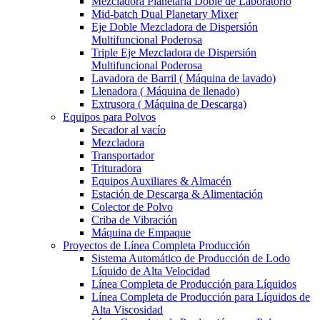
Mezcladora Planetaria Doble de Laboratorio
Mid-batch Dual Planetary Mixer
Eje Doble Mezcladora de Dispersión
Multifuncional Poderosa
Triple Eje Mezcladora de Dispersión
Multifuncional Poderosa
Lavadora de Barril ( Máquina de lavado)
Llenadora ( Máquina de llenado)
Extrusora ( Máquina de Descarga)
Equipos para Polvos
Secador al vacío
Mezcladora
Transportador
Trituradora
Equipos Auxiliares & Almacén
Estación de Descarga & Alimentación
Colector de Polvo
Criba de Vibración
Máquina de Empaque
Proyectos de Línea Completa Producción
Sistema Automático de Producción de Lodo
Líquido de Alta Velocidad
Línea Completa de Producción para Líquidos
Línea Completa de Producción para Líquidos de
Alta Viscosidad