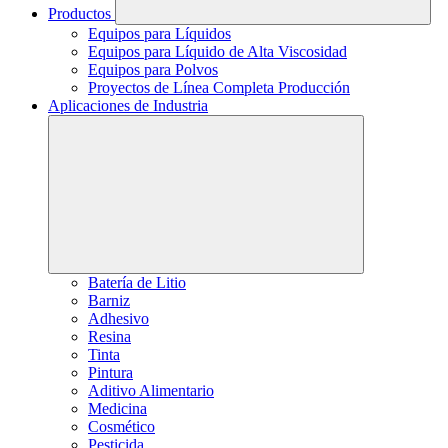
Productos
Equipos para Líquidos
Equipos para Líquido de Alta Viscosidad
Equipos para Polvos
Proyectos de Línea Completa Producción
Aplicaciones de Industria
Batería de Litio
Barniz
Adhesivo
Resina
Tinta
Pintura
Aditivo Alimentario
Medicina
Cosmético
Pesticida