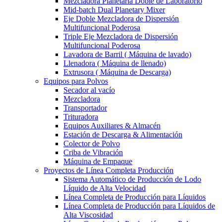
Mezcladora Planetaria Doble de Laboratorio
Mid-batch Dual Planetary Mixer
Eje Doble Mezcladora de Dispersión
Multifuncional Poderosa
Triple Eje Mezcladora de Dispersión
Multifuncional Poderosa
Lavadora de Barril ( Máquina de lavado)
Llenadora ( Máquina de llenado)
Extrusora ( Máquina de Descarga)
Equipos para Polvos
Secador al vacío
Mezcladora
Transportador
Trituradora
Equipos Auxiliares & Almacén
Estación de Descarga & Alimentación
Colector de Polvo
Criba de Vibración
Máquina de Empaque
Proyectos de Línea Completa Producción
Sistema Automático de Producción de Lodo
Líquido de Alta Velocidad
Línea Completa de Producción para Líquidos
Línea Completa de Producción para Líquidos de
Alta Viscosidad