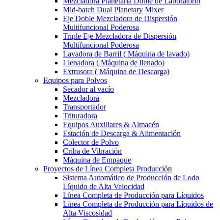
Mezcladora Planetaria Doble de Laboratorio
Mid-batch Dual Planetary Mixer
Eje Doble Mezcladora de Dispersión
Multifuncional Poderosa
Triple Eje Mezcladora de Dispersión
Multifuncional Poderosa
Lavadora de Barril ( Máquina de lavado)
Llenadora ( Máquina de llenado)
Extrusora ( Máquina de Descarga)
Equipos para Polvos
Secador al vacío
Mezcladora
Transportador
Trituradora
Equipos Auxiliares & Almacén
Estación de Descarga & Alimentación
Colector de Polvo
Criba de Vibración
Máquina de Empaque
Proyectos de Línea Completa Producción
Sistema Automático de Producción de Lodo
Líquido de Alta Velocidad
Línea Completa de Producción para Líquidos
Línea Completa de Producción para Líquidos de
Alta Viscosidad