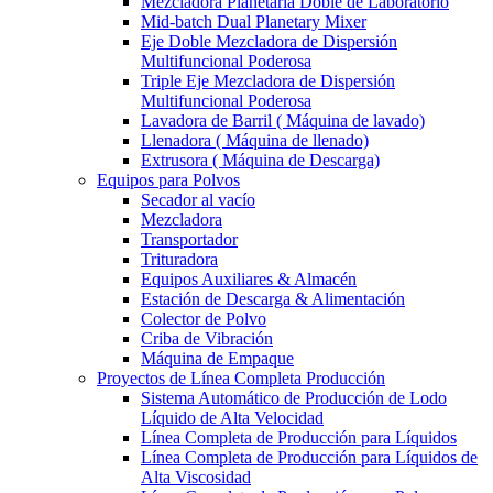
Mezcladora Planetaria Doble de Laboratorio
Mid-batch Dual Planetary Mixer
Eje Doble Mezcladora de Dispersión
Multifuncional Poderosa
Triple Eje Mezcladora de Dispersión
Multifuncional Poderosa
Lavadora de Barril ( Máquina de lavado)
Llenadora ( Máquina de llenado)
Extrusora ( Máquina de Descarga)
Equipos para Polvos
Secador al vacío
Mezcladora
Transportador
Trituradora
Equipos Auxiliares & Almacén
Estación de Descarga & Alimentación
Colector de Polvo
Criba de Vibración
Máquina de Empaque
Proyectos de Línea Completa Producción
Sistema Automático de Producción de Lodo
Líquido de Alta Velocidad
Línea Completa de Producción para Líquidos
Línea Completa de Producción para Líquidos de
Alta Viscosidad