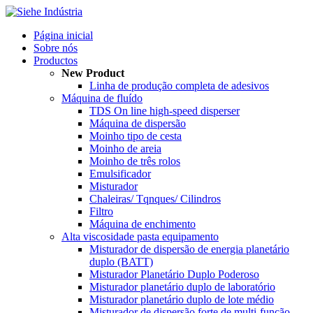
Página inicial
Sobre nós
Productos
New Product
Linha de produção completa de adesivos
Máquina de fluído
TDS On line high-speed disperser
Máquina de dispersão
Moinho tipo de cesta
Moinho de areia
Moinho de três rolos
Emulsificador
Misturador
Chaleiras/ Tqnques/ Cilindros
Filtro
Máquina de enchimento
Alta viscosidade pasta equipamento
Misturador de dispersão de energia planetário
duplo (BATT)
Misturador Planetário Duplo Poderoso
Misturador planetário duplo de laboratório
Misturador planetário duplo de lote médio
Misturador de dispersão forte de multi-função