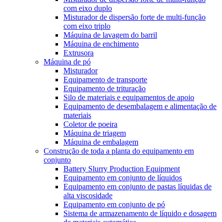
com eixo duplo
Misturador de dispersão forte de multi-função
com eixo triplo
Máquina de lavagem do barril
Máquina de enchimento
Extrusora
Máquina de pó
Misturador
Equipamento de transporte
Equipamento de trituração
Silo de materiais e equipamentos de apoio
Equipamento de desembalagem e alimentação de
materiais
Coletor de poeira
Máquina de triagem
Máquina de embalagem
Construção de toda a planta do equipamento em
conjunto
Battery Slurry Production Equipment
Equipamento em conjunto de líquidos
Equipamento em conjunto de pastas líquidas de
alta viscosidade
Equipamento em conjunto de pó
Sistema de armazenamento de líquido e dosagem