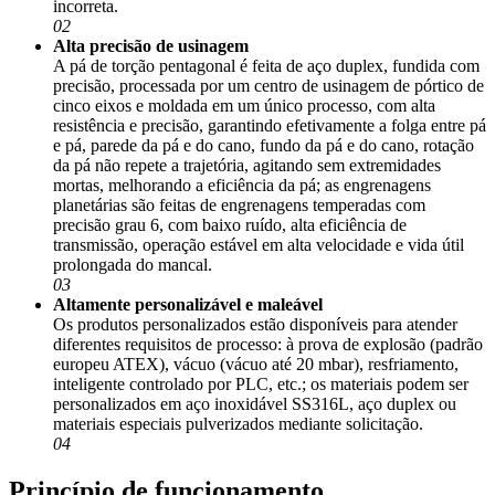
incorreta.
02
Alta precisão de usinagem
A pá de torção pentagonal é feita de aço duplex, fundida com
precisão, processada por um centro de usinagem de pórtico de
cinco eixos e moldada em um único processo, com alta
resistência e precisão, garantindo efetivamente a folga entre pá
e pá, parede da pá e do cano, fundo da pá e do cano, rotação
da pá não repete a trajetória, agitando sem extremidades
mortas, melhorando a eficiência da pá; as engrenagens
planetárias são feitas de engrenagens temperadas com
precisão grau 6, com baixo ruído, alta eficiência de
transmissão, operação estável em alta velocidade e vida útil
prolongada do mancal.
03
Altamente personalizável e maleável
Os produtos personalizados estão disponíveis para atender
diferentes requisitos de processo: à prova de explosão (padrão
europeu ATEX), vácuo (vácuo até 20 mbar), resfriamento,
inteligente controlado por PLC, etc.; os materiais podem ser
personalizados em aço inoxidável SS316L, aço duplex ou
materiais especiais pulverizados mediante solicitação.
04
Princípio de funcionamento