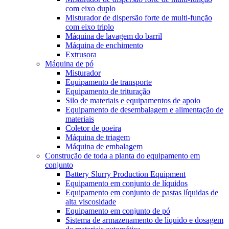
com eixo duplo
Misturador de dispersão forte de multi-função
com eixo triplo
Máquina de lavagem do barril
Máquina de enchimento
Extrusora
Máquina de pó
Misturador
Equipamento de transporte
Equipamento de trituração
Silo de materiais e equipamentos de apoio
Equipamento de desembalagem e alimentação de
materiais
Coletor de poeira
Máquina de triagem
Máquina de embalagem
Construção de toda a planta do equipamento em
conjunto
Battery Slurry Production Equipment
Equipamento em conjunto de líquidos
Equipamento em conjunto de pastas líquidas de
alta viscosidade
Equipamento em conjunto de pó
Sistema de armazenamento de líquido e dosagem