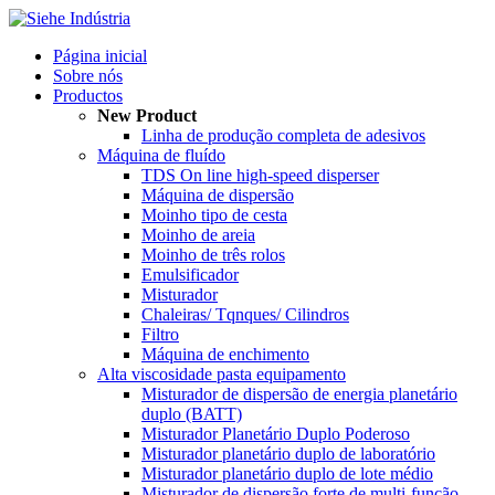
Página inicial
Sobre nós
Productos
New Product
Linha de produção completa de adesivos
Máquina de fluído
TDS On line high-speed disperser
Máquina de dispersão
Moinho tipo de cesta
Moinho de areia
Moinho de três rolos
Emulsificador
Misturador
Chaleiras/ Tqnques/ Cilindros
Filtro
Máquina de enchimento
Alta viscosidade pasta equipamento
Misturador de dispersão de energia planetário
duplo (BATT)
Misturador Planetário Duplo Poderoso
Misturador planetário duplo de laboratório
Misturador planetário duplo de lote médio
Misturador de dispersão forte de multi-função