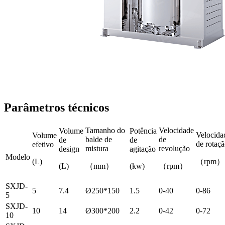
Parâmetros técnicos
Tamanho do
Velocidade
Volume
Potência
Velocida
Volume
balde de
de
de
de
de rotaç
efetivo
mistura
revolução
design
agitação
Modelo
(L)
（rpm）
(L)
（mm）
(kw)
（rpm）
SXJD-
5
7.4
Ø250*150
1.5
0-40
0-86
5
SXJD-
10
14
Ø300*200
2.2
0-42
0-72
10