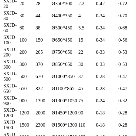
SXJD-
20
28
Ø350*300
2.2
0-42
0-72
20
SXJD-
30
44
Ø400*350
4
0-34
0-70
30
SXJD-
60
88
Ø500*450
5.5
0-34
0-68
60
SXJD-
100
150
Ø650*450
15
0-34
0-56
100
SXJD-
200
265
Ø750*650
22
0-33
0-53
200
SXJD-
300
370
Ø850*650
30
0-33
0-53
300
SXJD-
500
670
Ø1000*850
37
0-28
0-47
500
SXJD-
650
822
Ø1100*865
45
0-28
0-47
650
SXJD-
900
1390
Ø1300*1050
75
0-24
0-32
900
SXJD-
1200
2000
Ø1450*1200
90
0-18
0-28
1200
SXJD-
1500
2300
Ø1500*1300
110
0-18
0-28
1500
SXJD-