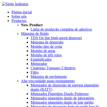
Página inicial
Sobre nós
Productos
New Product
Linha de produção completa de adesivos
Máquina de fluído
TDS On line high-speed disperser
Máquina de dispersão
Moinho tipo de cesta
Moinho de areia
Moinho de três rolos
Emulsificador
Misturador
Chaleiras/ Tqnques/ Cilindros
Filtro
Máquina de enchimento
Alta viscosidade pasta equipamento
Misturador de dispersão de energia planetário
duplo (BATT)
Misturador Planetário Duplo Poderoso
Misturador planetário duplo de laboratório
Misturador planetário duplo de lote médio
Misturador de dispersão forte de multi-função