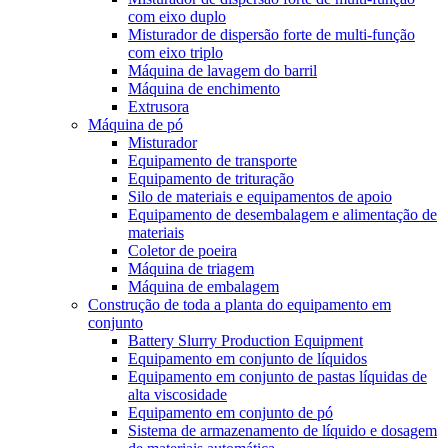
com eixo duplo
Misturador de dispersão forte de multi-função
com eixo triplo
Máquina de lavagem do barril
Máquina de enchimento
Extrusora
Máquina de pó
Misturador
Equipamento de transporte
Equipamento de trituração
Silo de materiais e equipamentos de apoio
Equipamento de desembalagem e alimentação de
materiais
Coletor de poeira
Máquina de triagem
Máquina de embalagem
Construção de toda a planta do equipamento em
conjunto
Battery Slurry Production Equipment
Equipamento em conjunto de líquidos
Equipamento em conjunto de pastas líquidas de
alta viscosidade
Equipamento em conjunto de pó
Sistema de armazenamento de líquido e dosagem