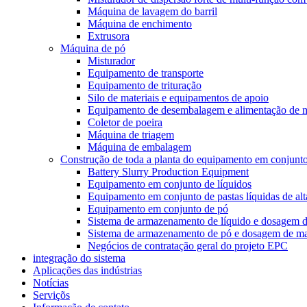
Máquina de lavagem do barril
Máquina de enchimento
Extrusora
Máquina de pó
Misturador
Equipamento de transporte
Equipamento de trituração
Silo de materiais e equipamentos de apoio
Equipamento de desembalagem e alimentação de m
Coletor de poeira
Máquina de triagem
Máquina de embalagem
Construção de toda a planta do equipamento em conjunt
Battery Slurry Production Equipment
Equipamento em conjunto de líquidos
Equipamento em conjunto de pastas líquidas de alt
Equipamento em conjunto de pó
Sistema de armazenamento de líquido e dosagem de
Sistema de armazenamento de pó e dosagem de mat
Negócios de contratação geral do projeto EPC
integração do sistema
Aplicações das indústrias
Notícias
Serviçõs