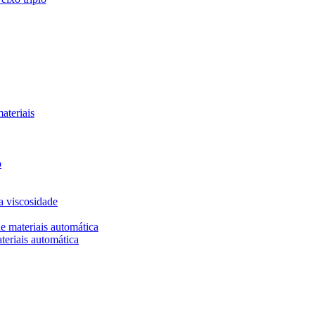
ateriais
o
a viscosidade
 materiais automática
eriais automática