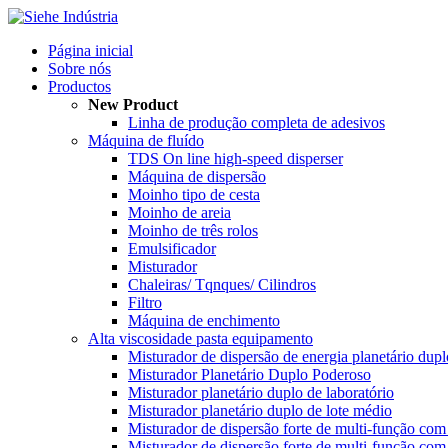
Página inicial
Sobre nós
Productos
New Product
Linha de produção completa de adesivos
Máquina de fluído
TDS On line high-speed disperser
Máquina de dispersão
Moinho tipo de cesta
Moinho de areia
Moinho de três rolos
Emulsificador
Misturador
Chaleiras/ Tqnques/ Cilindros
Filtro
Máquina de enchimento
Alta viscosidade pasta equipamento
Misturador de dispersão de energia planetário du
Misturador Planetário Duplo Poderoso
Misturador planetário duplo de laboratório
Misturador planetário duplo de lote médio
Misturador de dispersão forte de multi-função com
Misturador de dispersão forte de multi-função com 