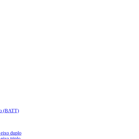
plo (BATT)
 eixo duplo
eixo triplo