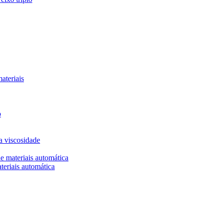
ateriais
o
a viscosidade
 materiais automática
eriais automática