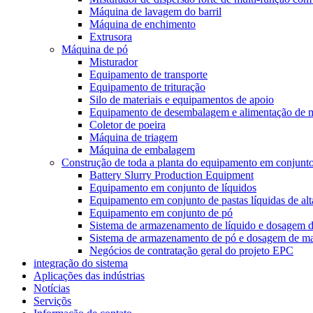
Máquina de lavagem do barril
Máquina de enchimento
Extrusora
Máquina de pó
Misturador
Equipamento de transporte
Equipamento de trituração
Silo de materiais e equipamentos de apoio
Equipamento de desembalagem e alimentação de m
Coletor de poeira
Máquina de triagem
Máquina de embalagem
Construção de toda a planta do equipamento em conjunt
Battery Slurry Production Equipment
Equipamento em conjunto de líquidos
Equipamento em conjunto de pastas líquidas de alt
Equipamento em conjunto de pó
Sistema de armazenamento de líquido e dosagem de
Sistema de armazenamento de pó e dosagem de mat
Negócios de contratação geral do projeto EPC
integração do sistema
Aplicações das indústrias
Notícias
Serviçõs