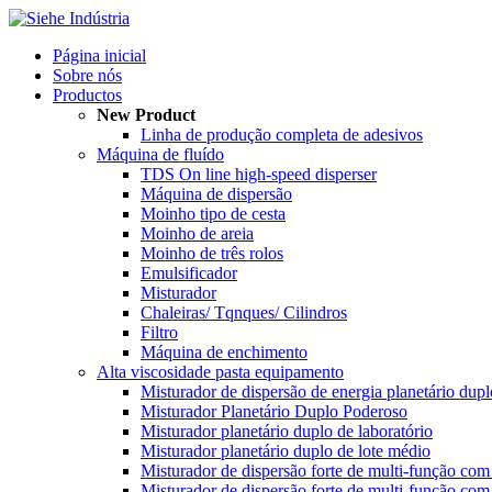
Página inicial
Sobre nós
Productos
New Product
Linha de produção completa de adesivos
Máquina de fluído
TDS On line high-speed disperser
Máquina de dispersão
Moinho tipo de cesta
Moinho de areia
Moinho de três rolos
Emulsificador
Misturador
Chaleiras/ Tqnques/ Cilindros
Filtro
Máquina de enchimento
Alta viscosidade pasta equipamento
Misturador de dispersão de energia planetário du
Misturador Planetário Duplo Poderoso
Misturador planetário duplo de laboratório
Misturador planetário duplo de lote médio
Misturador de dispersão forte de multi-função com
Misturador de dispersão forte de multi-função com 