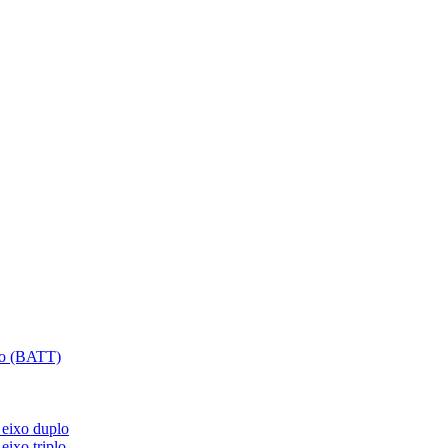
plo (BATT)
 eixo duplo
eixo triplo