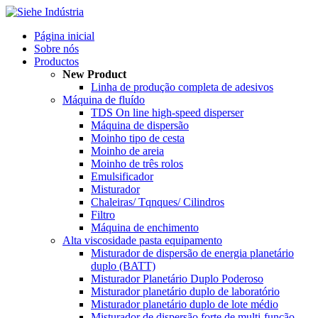
Página inicial
Sobre nós
Productos
New Product
Linha de produção completa de adesivos
Máquina de fluído
TDS On line high-speed disperser
Máquina de dispersão
Moinho tipo de cesta
Moinho de areia
Moinho de três rolos
Emulsificador
Misturador
Chaleiras/ Tqnques/ Cilindros
Filtro
Máquina de enchimento
Alta viscosidade pasta equipamento
Misturador de dispersão de energia planetário
duplo (BATT)
Misturador Planetário Duplo Poderoso
Misturador planetário duplo de laboratório
Misturador planetário duplo de lote médio
Misturador de dispersão forte de multi-função