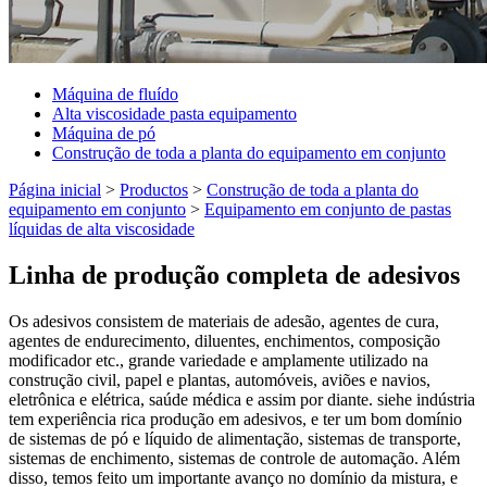
Máquina de fluído
Alta viscosidade pasta equipamento
Máquina de pó
Construção de toda a planta do equipamento em conjunto
Página inicial
>
Productos
>
Construção de toda a planta do
equipamento em conjunto
>
Equipamento em conjunto de pastas
líquidas de alta viscosidade
Linha de produção completa de adesivos
Os adesivos consistem de materiais de adesão, agentes de cura,
agentes de endurecimento, diluentes, enchimentos, composição
modificador etc., grande variedade e amplamente utilizado na
construção civil, papel e plantas, automóveis, aviões e navios,
eletrônica e elétrica, saúde médica e assim por diante. siehe indústria
tem experiência rica produção em adesivos, e ter um bom domínio
de sistemas de pó e líquido de alimentação, sistemas de transporte,
sistemas de enchimento, sistemas de controle de automação. Além
disso, temos feito um importante avanço no domínio da mistura, e