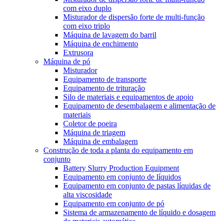
com eixo duplo
Misturador de dispersão forte de multi-função
com eixo triplo
Máquina de lavagem do barril
Máquina de enchimento
Extrusora
Máquina de pó
Misturador
Equipamento de transporte
Equipamento de trituração
Silo de materiais e equipamentos de apoio
Equipamento de desembalagem e alimentação de
materiais
Coletor de poeira
Máquina de triagem
Máquina de embalagem
Construção de toda a planta do equipamento em
conjunto
Battery Slurry Production Equipment
Equipamento em conjunto de líquidos
Equipamento em conjunto de pastas líquidas de
alta viscosidade
Equipamento em conjunto de pó
Sistema de armazenamento de líquido e dosagem