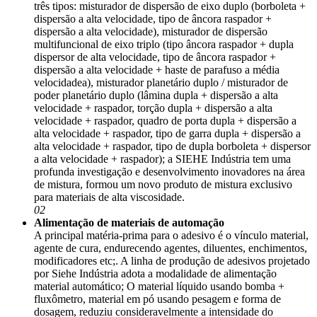
três tipos: misturador de dispersão de eixo duplo (borboleta +
dispersão a alta velocidade, tipo de âncora raspador +
dispersão a alta velocidade), misturador de dispersão
multifuncional de eixo triplo (tipo âncora raspador + dupla
dispersor de alta velocidade, tipo de âncora raspador +
dispersão a alta velocidade + haste de parafuso a média
velocidadea), misturador planetário duplo / misturador de
poder planetário duplo (lâmina dupla + dispersão a alta
velocidade + raspador, torção dupla + dispersão a alta
velocidade + raspador, quadro de porta dupla + dispersão a
alta velocidade + raspador, tipo de garra dupla + dispersão a
alta velocidade + raspador, tipo de dupla borboleta + dispersor
a alta velocidade + raspador); a SIEHE Indústria tem uma
profunda investigação e desenvolvimento inovadores na área
de mistura, formou um novo produto de mistura exclusivo
para materiais de alta viscosidade.
02
Alimentação de materiais de automação
A principal matéria-prima para o adesivo é o vínculo material,
agente de cura, endurecendo agentes, diluentes, enchimentos,
modificadores etc;. A linha de produção de adesivos projetado
por Siehe Indústria adota a modalidade de alimentação
material automático; O material líquido usando bomba +
fluxômetro, material em pó usando pesagem e forma de
dosagem, reduziu consideravelmente a intensidade do