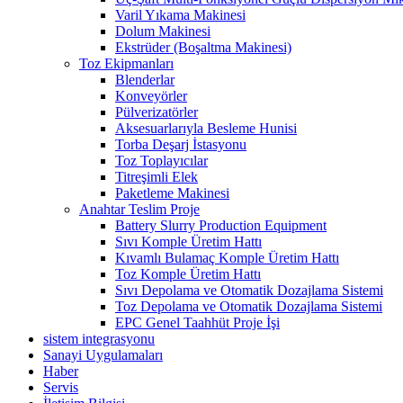
Varil Yıkama Makinesi
Dolum Makinesi
Ekstrüder (Boşaltma Makinesi)
Toz Ekipmanları
Blenderlar
Konveyörler
Pülverizatörler
Aksesuarlarıyla Besleme Hunisi
Torba Deşarj İstasyonu
Toz Toplayıcılar
Titreşimli Elek
Paketleme Makinesi
Anahtar Teslim Proje
Battery Slurry Production Equipment
Sıvı Komple Üretim Hattı
Kıvamlı Bulamaç Komple Üretim Hattı
Toz Komple Üretim Hattı
Sıvı Depolama ve Otomatik Dozajlama Sistemi
Toz Depolama ve Otomatik Dozajlama Sistemi
EPC Genel Taahhüt Proje İşi
sistem integrasyonu
Sanayi Uygulamaları
Haber
Servis