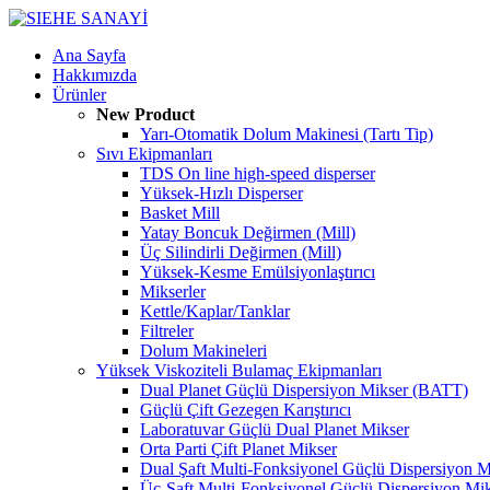
Ana Sayfa
Hakkımızda
Ürünler
New Product
Yarı-Otomatik Dolum Makinesi (Tartı Tip)
Sıvı Ekipmanları
TDS On line high-speed disperser
Yüksek-Hızlı Disperser
Basket Mill
Yatay Boncuk Değirmen (Mill)
Üç Silindirli Değirmen (Mill)
Yüksek-Kesme Emülsiyonlaştırıcı
Mikserler
Kettle/Kaplar/Tanklar
Filtreler
Dolum Makineleri
Yüksek Viskoziteli Bulamaç Ekipmanları
Dual Planet Güçlü Dispersiyon Mikser (BATT)
Güçlü Çift Gezegen Karıştırıcı
Laboratuvar Güçlü Dual Planet Mikser
Orta Parti Çift Planet Mikser
Dual Şaft Multi-Fonksiyonel Güçlü Dispersiyon M
Üç-Şaft Multi-Fonksiyonel Güçlü Dispersiyon Mi