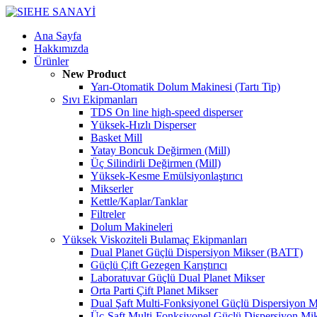
Ana Sayfa
Hakkımızda
Ürünler
New Product
Yarı-Otomatik Dolum Makinesi (Tartı Tip)
Sıvı Ekipmanları
TDS On line high-speed disperser
Yüksek-Hızlı Disperser
Basket Mill
Yatay Boncuk Değirmen (Mill)
Üç Silindirli Değirmen (Mill)
Yüksek-Kesme Emülsiyonlaştırıcı
Mikserler
Kettle/Kaplar/Tanklar
Filtreler
Dolum Makineleri
Yüksek Viskoziteli Bulamaç Ekipmanları
Dual Planet Güçlü Dispersiyon Mikser (BATT)
Güçlü Çift Gezegen Karıştırıcı
Laboratuvar Güçlü Dual Planet Mikser
Orta Parti Çift Planet Mikser
Dual Şaft Multi-Fonksiyonel Güçlü Dispersiyon M
Üç-Şaft Multi-Fonksiyonel Güçlü Dispersiyon Mi