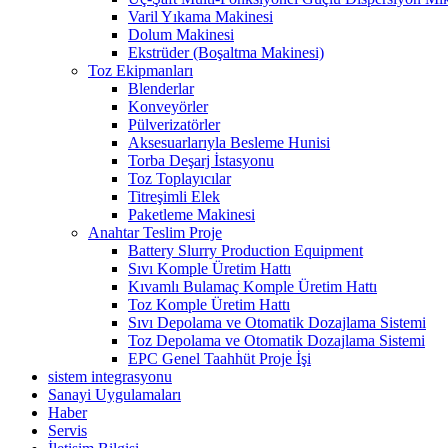
Varil Yıkama Makinesi
Dolum Makinesi
Ekstrüder (Boşaltma Makinesi)
Toz Ekipmanları
Blenderlar
Konveyörler
Pülverizatörler
Aksesuarlarıyla Besleme Hunisi
Torba Deşarj İstasyonu
Toz Toplayıcılar
Titreşimli Elek
Paketleme Makinesi
Anahtar Teslim Proje
Battery Slurry Production Equipment
Sıvı Komple Üretim Hattı
Kıvamlı Bulamaç Komple Üretim Hattı
Toz Komple Üretim Hattı
Sıvı Depolama ve Otomatik Dozajlama Sistemi
Toz Depolama ve Otomatik Dozajlama Sistemi
EPC Genel Taahhüt Proje İşi
sistem integrasyonu
Sanayi Uygulamaları
Haber
Servis