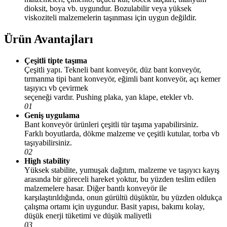
dioksit, boya vb. uygundur. Bozulabilir veya yüksek
viskoziteli malzemelerin taşınması için uygun değildir.
Ürün Avantajları
Çeşitli tipte taşıma
Çeşitli yapı. Tekneli bant konveyör, düz bant konveyör,
tırmanma tipi bant konveyör, eğimli bant konveyör, açı kemer
taşıyıcı vb çevirmek
seçeneği vardır. Pushing plaka, yan klape, etekler vb.
01
Geniş uygulama
Bant konveyör ürünleri çeşitli tür taşıma yapabilirsiniz.
Farklı boyutlarda, dökme malzeme ve çeşitli kutular, torba vb
taşıyabilirsiniz.
02
High stability
Yüksek stabilite, yumuşak dağıtım, malzeme ve taşıyıcı kayış
arasında bir göreceli hareket yoktur, bu yüzden teslim edilen
malzemelere hasar. Diğer bantlı konveyör ile
karşılaştırıldığında, onun gürültü düşüktür, bu yüzden oldukça
çalışma ortamı için uygundur. Basit yapısı, bakımı kolay,
düşük enerji tüketimi ve düşük maliyetli
03