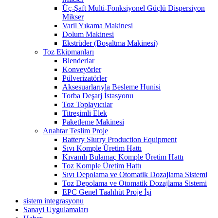
Üç-Şaft Multi-Fonksiyonel Güçlü Dispersiyon
Mikser
Varil Yıkama Makinesi
Dolum Makinesi
Ekstrüder (Boşaltma Makinesi)
Toz Ekipmanları
Blenderlar
Konveyörler
Pülverizatörler
Aksesuarlarıyla Besleme Hunisi
Torba Deşarj İstasyonu
Toz Toplayıcılar
Titreşimli Elek
Paketleme Makinesi
Anahtar Teslim Proje
Battery Slurry Production Equipment
Sıvı Komple Üretim Hattı
Kıvamlı Bulamaç Komple Üretim Hattı
Toz Komple Üretim Hattı
Sıvı Depolama ve Otomatik Dozajlama Sistemi
Toz Depolama ve Otomatik Dozajlama Sistemi
EPC Genel Taahhüt Proje İşi
sistem integrasyonu
Sanayi Uygulamaları