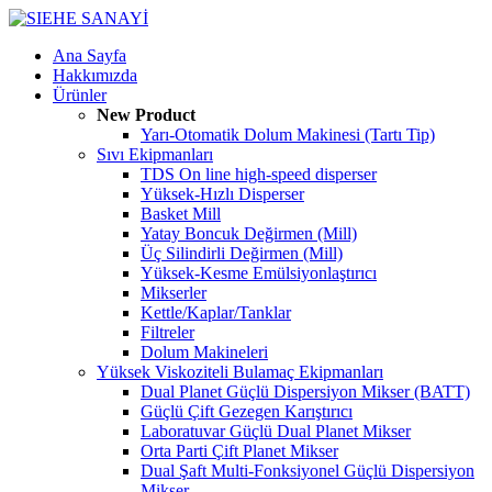
Ana Sayfa
Hakkımızda
Ürünler
New Product
Yarı-Otomatik Dolum Makinesi (Tartı Tip)
Sıvı Ekipmanları
TDS On line high-speed disperser
Yüksek-Hızlı Disperser
Basket Mill
Yatay Boncuk Değirmen (Mill)
Üç Silindirli Değirmen (Mill)
Yüksek-Kesme Emülsiyonlaştırıcı
Mikserler
Kettle/Kaplar/Tanklar
Filtreler
Dolum Makineleri
Yüksek Viskoziteli Bulamaç Ekipmanları
Dual Planet Güçlü Dispersiyon Mikser (BATT)
Güçlü Çift Gezegen Karıştırıcı
Laboratuvar Güçlü Dual Planet Mikser
Orta Parti Çift Planet Mikser
Dual Şaft Multi-Fonksiyonel Güçlü Dispersiyon
Mikser