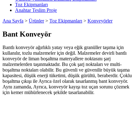
Toz Ekipmanları
Anahtar Teslim Proje
Ana Sayfa
>
Ürünler
>
Toz Ekipmanları
>
Konveyörler
Bant Konveyör
Bantlı konveyör ağırlıklı yatay veya eğik granüller taşıma için
kullanılır, tozlu malzemeler için değil. Malzemeler devirli bantlı
konveyör de liman boşaltma materyallere noktasını şarj
malzemelerden taşınmaktadır. Bu çok şarj noktaları ve multi-
boşaltma noktaları olabilir. Bu güvenli ve güvenilir büyük taşıma
kapasitesi, düşük enerji tüketimi, düşük gürültü, beraberdir. Çoklu
boşaltma çıkışı ile Ayrıca özel olarak tasarlanmış bant konveyör.
Aynı zamanda, Ayrıca, konveyör kayışı toz uçan sorunu çözmek
için kemer mühürlenecek şekilde tasarlanabilir.