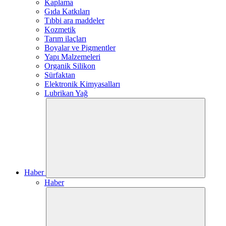
Kaplama
Gıda Katkıları
Tıbbi ara maddeler
Kozmetik
Tarım ilaçları
Boyalar ve Pigmentler
Yapı Malzemeleri
Organik Silikon
Sürfaktan
Elektronik Kimyasalları
Lubrikan Yağ
Haber
Haber