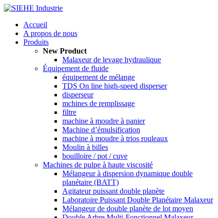
Accueil
A propos de nous
Produits
New Product
Malaxeur de levage hydraulique
Équipement de fluide
équipement de mélange
TDS On line high-speed disperser
disperseur
mchines de remplissage
filtre
machine à moudre à panier
Machine d’émulsification
machine à moudre à trios rouleaux
Moulin à billes
bouilloire / pot / cuve
Machines de pulpe à haute viscosité
Mélangeur à dispersion dynamique double
planétaire (BATT)
Agitateur puissant double planète
Laboratoire Puissant Double Planétaire Malaxeur
Mélangeur de double planète de lot moyen
Double Arbre Multi-Fonctionnel Malaxeur