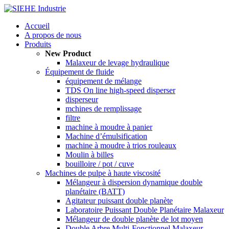
Accueil
A propos de nous
Produits
New Product
Malaxeur de levage hydraulique
Équipement de fluide
équipement de mélange
TDS On line high-speed disperser
disperseur
mchines de remplissage
filtre
machine à moudre à panier
Machine d’émulsification
machine à moudre à trios rouleaux
Moulin à billes
bouilloire / pot / cuve
Machines de pulpe à haute viscosité
Mélangeur à dispersion dynamique double
planétaire (BATT)
Agitateur puissant double planète
Laboratoire Puissant Double Planétaire Malaxeur
Mélangeur de double planète de lot moyen
Double Arbre Multi-Fonctionnel Malaxeur