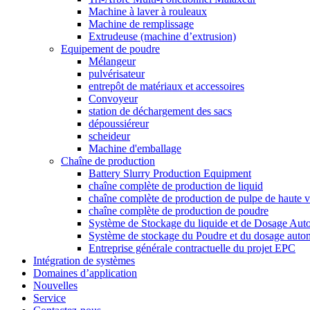
Machine à laver à rouleaux
Machine de remplissage
Extrudeuse (machine d’extrusion)
Equipement de poudre
Mélangeur
pulvérisateur
entrepôt de matériaux et accessoires
Convoyeur
station de déchargement des sacs
dépoussiéreur
scheideur
Machine d'emballage
Chaîne de production
Battery Slurry Production Equipment
chaîne complète de production de liquid
chaîne complète de production de pulpe de haute v
chaîne complète de production de poudre
Système de Stockage du liquide et de Dosage Aut
Système de stockage du Poudre et du dosage auto
Entreprise générale contractuelle du projet EPC
Intégration de systèmes
Domaines d’application
Nouvelles
Service