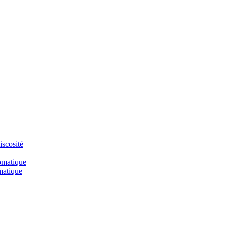
iscosité
omatique
matique