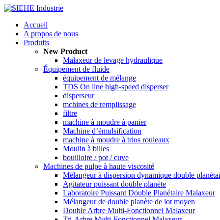
Accueil
A propos de nous
Produits
New Product
Malaxeur de levage hydraulique
Équipement de fluide
équipement de mélange
TDS On line high-speed disperser
disperseur
mchines de remplissage
filtre
machine à moudre à panier
Machine d’émulsification
machine à moudre à trios rouleaux
Moulin à billes
bouilloire / pot / cuve
Machines de pulpe à haute viscosité
Mélangeur à dispersion dynamique double planéta
Agitateur puissant double planète
Laboratoire Puissant Double Planétaire Malaxeur
Mélangeur de double planète de lot moyen
Double Arbre Multi-Fonctionnel Malaxeur
Tri-Arbre Multi-Fonctionnel Malaxeur