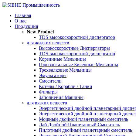
Главная
О нас
Продукция
New Product
TDS высокоскоростной диспергатор
для жидких веществ
Высокоскоростные Диспергаторы
TDS высокоскоростной диспергатор
Корзинные Мельницы
Горизонтальные Бисерные Мельницы
Трехвалковые Мельницы
Эмульсаторы
Смесители
Котёлы / Корабли / Танки
Фильтры
Заполнения Машины
для вязких веществ
Энергетический двойной планетарный диспе
Энергетический двойной планетарный диспе
Мощный двойной планетарный смеситель
Лаб Двойной Планетарный Смеситель
Пилотный двойный планетарный смеситель
Двухвальный Дисперсионный Смеситель