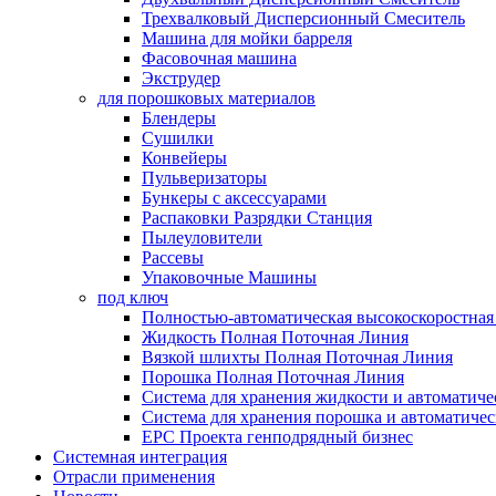
Трехвалковый Дисперсионный Смеситель
Машина для мойки барреля
Фасовочная машина
Экструдер
для порошковых материалов
Блендеры
Сушилки
Конвейеры
Пульверизаторы
Бункеры с аксессуарами
Распаковки Разрядки Станция
Пылеуловители
Рассевы
Упаковочные Машины
под ключ
Полностью-автоматическая высокоскоростная 
Жидкость Полная Поточная Линия
Вязкой шлихты Полная Поточная Линия
Порошка Полная Поточная Линия
Система для хранения жидкости и автоматиче
Система для хранения порошка и автоматичес
EPC Проекта генподрядный бизнес
Системная интеграция
Отрасли применения